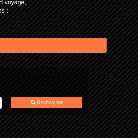
nd voyage,
s :
Rechercher