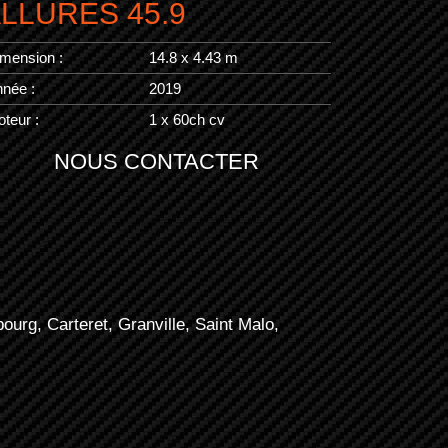
LLURES 45.9
mension :
14.8 x 4.43 m
née :
2019
teur :
1 x 60ch cv
NOUS CONTACTER
urg, Carteret, Granville, Saint Malo,