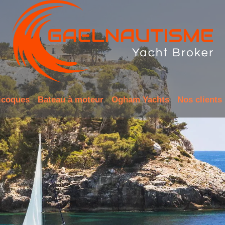
icoques
Bateau à moteur
Ogham Yachts
Nos clients