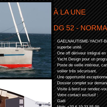
À LA UNE
DG 52 - NORM
GAELNAUTISME-YACHT-BROKER
superbe unité.
One off dériveur intégral en
Yacht Design pour un progr
Poste de veille intérieur, c
voilier très sécurisant.
Une opportunité exceptionnel
Dossier complet sur deman
Visite à bord sur rendez-vo
Votre contact exclusif :
Gaël
Mob: +33 6 19 33 55 99