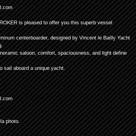
l.com
R is pleased to offer you this superb vessel
luminum centerboarder, designed by Vincent le Bailly Yacht
g.
anoramic saloon, comfort, spaciousness, and light define
o sail aboard a unique yacht.
l.com
la photo.