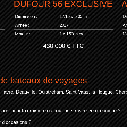
DUFOUR 56 EXCLUSIVE
A
Dimension :
17,15 x 5,05 m
Di
Année :
2017
An
Moteur :
1 x 150ch cv
Mo
430,000 € TTC
e bateaux de voyages
avre, Deauville, Ouistreham, Saint Vaast la Hougue, Cherbo
parer pour la croisière ou pour une traversée océanique ?
 d’occasions ?